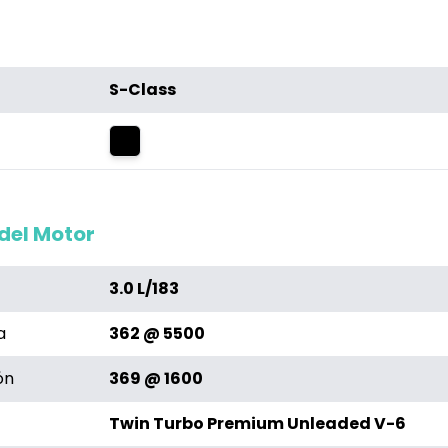
S-Class
Negro
del Motor
3.0 L/183
a
362 @ 5500
ón
369 @ 1600
Twin Turbo Premium Unleaded V-6