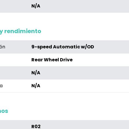
N/A
y rendimiento
ión
9-speed Automatic w/OD
Rear Wheel Drive
N/A
a
N/A
nos
R02