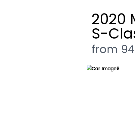
2020 
S-Cla
ge
nstagram page
it our Twitter page
from 94