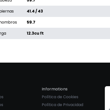
cabeza
59.7
piernas
41.4 / 43
s hombros
59.7
rga
12.3cu ft
Informations
os
Política de Cookies
os
Política de Privacidad