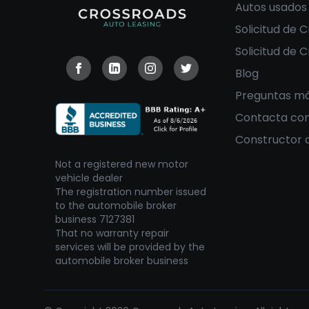
Autos usados
Solicitud de C
Solicitud de 
Blog
Visit our Facebook page
Visit our Linkedin page
Visit our Instagram page
Visit our Twitter page
Preguntas má
Contacta con
Constructor 
Not a registered new motor
vehicle dealer
The registration number issued
to the automobile broker
business 7127381
That no warranty repair
services will be provided by the
automobile broker business