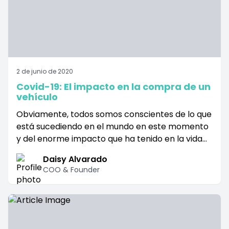
ge
nstagram page
it our Twitter page
2 de junio de 2020
Covid-19: El impacto en la compra de un
vehículo
Obviamente, todos somos conscientes de lo que
está sucediendo en el mundo en este momento
y del enorme impacto que ha tenido en la vida
cotidiana y las empresas. Todos estamos
Daisy Alvarado
aprendiendo a vivir una nueva forma de vida y
COO & Founder
tenemos que explorar otras opciones para
seguir avanzando. El gobierno ha iniciado planes
para reabrir negocios y asegurarse de que todos
practiquen el distanciamiento social con
restricciones.