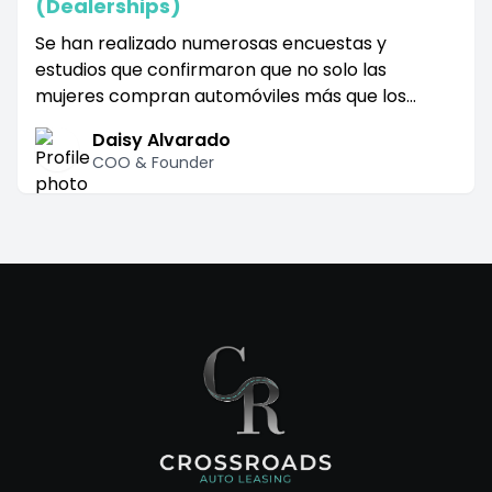
(Dealerships)
Se han realizado numerosas encuestas y
estudios que confirmaron que no solo las
mujeres compran automóviles más que los
hombres, sino que las mujeres toman la mayoría
Daisy Alvarado
de las decisiones de compra de automóviles.
COO & Founder