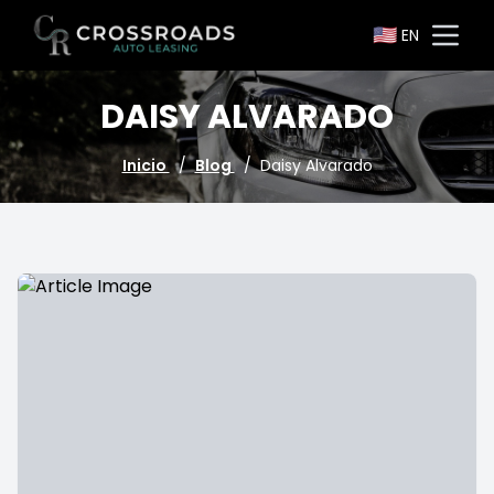
🇺🇸
EN
Go to homepage
Open
DAISY ALVARADO
Inicio
/
Blog
/
Daisy Alvarado